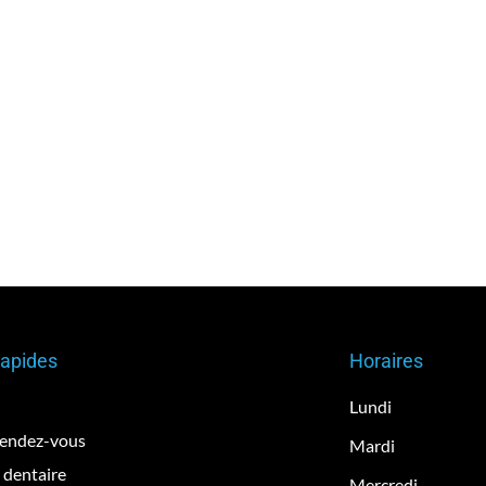
Rapides
Horaires
Lundi
rendez-vous
Mardi
 dentaire
Mercredi