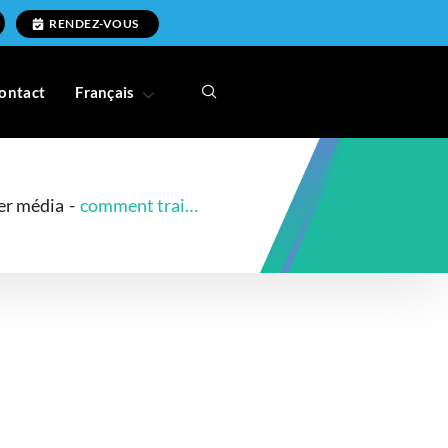
RENDEZ-VOUS
ontact
Français
er média
-
comment traiter la gingivite