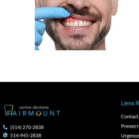
Liens 
Contact
Prenez 
(514) 270-2838
Urgence
514-945-2838