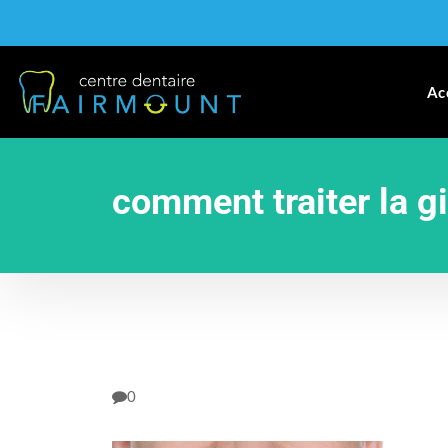
Ac
comment traiter la gi
0