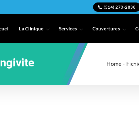
(514) 270-2838
cueil
La Clinique
Services
Couvertures
C
ngivite
Home
-
Fichi