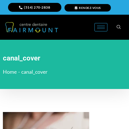
(514) 270-2838
RENDEZ-VOUS
canal_cover
Home
-
canal_cover