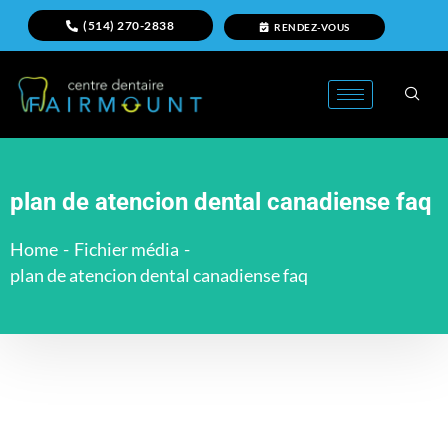
(514) 270-2838
RENDEZ-VOUS
plan de atencion dental canadiense faq
Home
-
Fichier média
-
plan de atencion dental canadiense faq