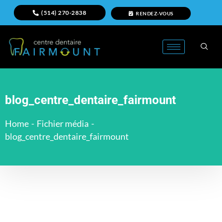
(514) 270-2838
RENDEZ-VOUS
blog_centre_dentaire_fairmount
Home
-
Fichier média
-
blog_centre_dentaire_fairmount