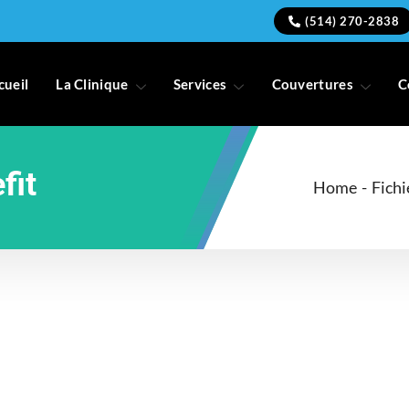
(514) 270-2838
cueil
La Clinique
Services
Couvertures
C
fit
Home
-
Fichi