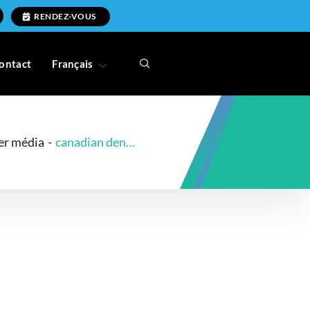
RENDEZ-VOUS
ontact
Français
er média
-
canadian dental benefit