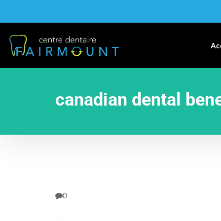
Ac
canadian dental bene
0