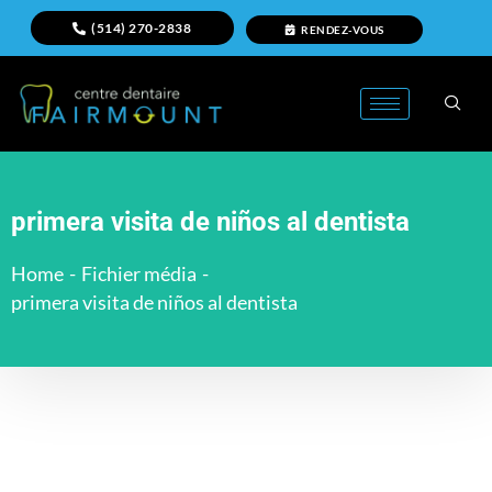
(514) 270-2838
RENDEZ-VOUS
primera visita de niños al dentista
Home
-
Fichier média
-
primera visita de niños al dentista