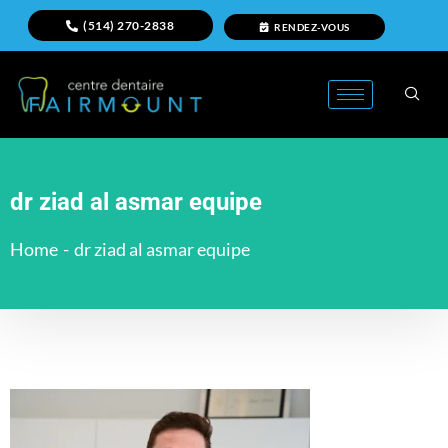
(514) 270-2838
RENDEZ-VOUS
dr ziad al asmar equipe
Home
-
dr ziad al asmar equipe