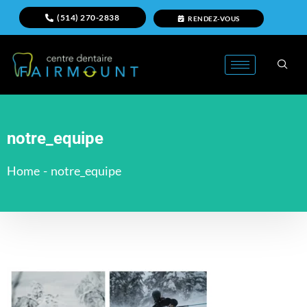
(514) 270-2838
RENDEZ-VOUS
notre_equipe
Home
-
notre_equipe