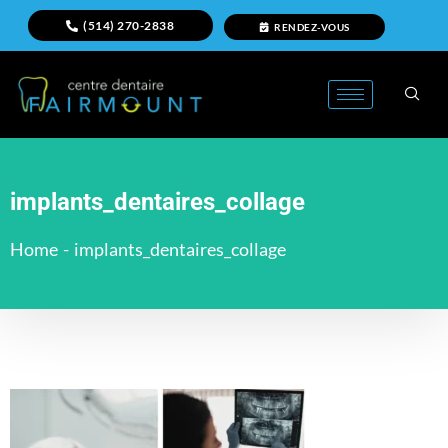
(514) 270-2838
RENDEZ-VOUS
implants_dentaires_collage
Home
-
implants_dentaires_collage