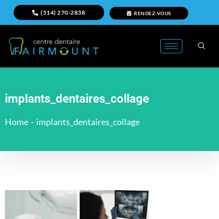
(514) 270-2838
RENDEZ-VOUS
implants_dentaires_collage
Home
-
implants_dentaires_collage