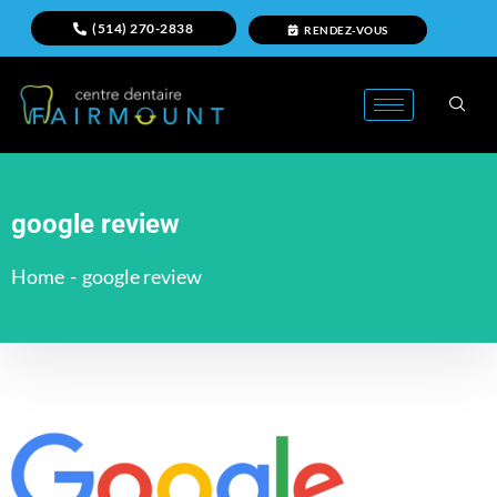
(514) 270-2838
RENDEZ-VOUS
google review
Home
-
google review