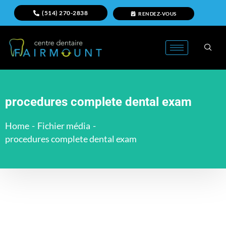
(514) 270-2838
RENDEZ-VOUS
procedures complete dental exam
Home
-
Fichier média
-
procedures complete dental exam