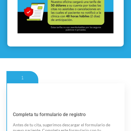
1
Completa tu formulario de registro
Completa tu formulario de registro
Antes de tu cita, sugerimos descargar el formulario de
Descargar formulario
nuevo paciente. Completa este formulario con tu