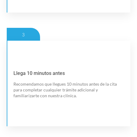
3
Llega 10 minutos antes
Llega 10 minutos antes
Recomendamos que llegues 10 minutos antes de la cita
Cómo llegar
para completar cualquier trámite adicional y
familiarizarte con nuestra clínica.