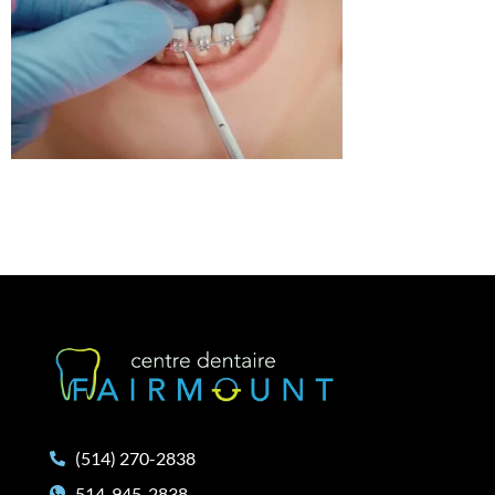
(514) 270-2838
514-945-2838