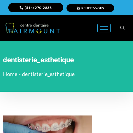
(514) 270-2838
RENDEZ-VOUS
dentisterie_esthetique
Home
-
dentisterie_esthetique