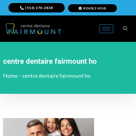
(514) 270-2838
RENDEZ-VOUS
centre dentaire fairmount ho
Home
-
centre dentaire fairmount ho