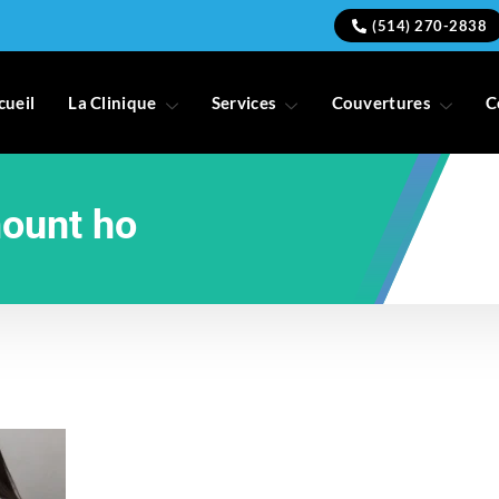
(514) 270-2838
cueil
La Clinique
Services
Couvertures
C
mount ho