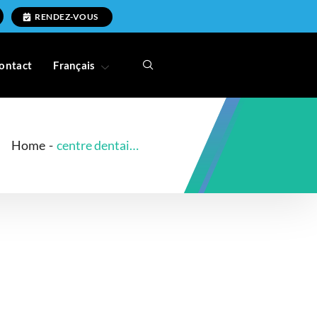
RENDEZ-VOUS
ontact
Français
Home
-
centre dentaire fairmount ho