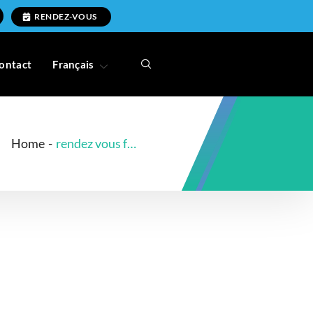
RENDEZ-VOUS
ontact
Français
Home
-
rendez vous fairmount