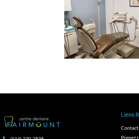
Liens 
Contact
Prenez 
(514) 270-2838