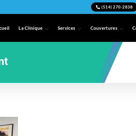
(514) 270-2838
cueil
La Clinique
Services
Couvertures
C
nt