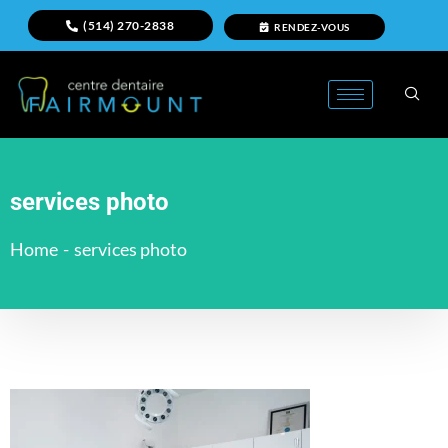
(514) 270-2838
RENDEZ-VOUS
services photo
Home
-
services photo