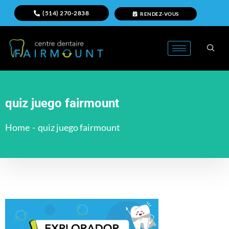
(514) 270-2838
RENDEZ-VOUS
quiz juego fairmount
Home
-
quiz juego fairmount