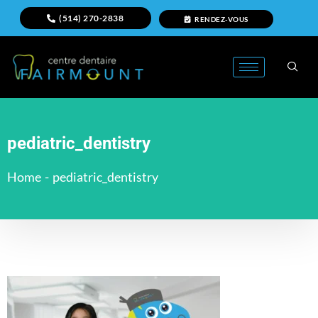
(514) 270-2838
RENDEZ-VOUS
pediatric_dentistry
Home
-
pediatric_dentistry