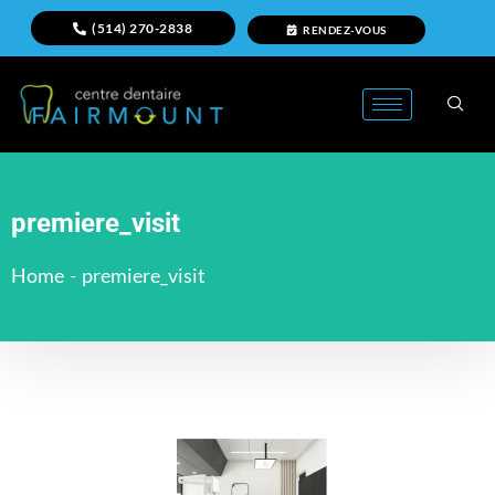
(514) 270-2838
RENDEZ-VOUS
premiere_visit
Home
-
premiere_visit