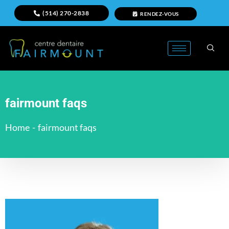
(514) 270-2838
RENDEZ-VOUS
fairmount faqs
Home
-
fairmount faqs