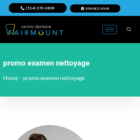
(514) 270-2838
RENDEZ-VOUS
promo examen nettoyage
Home
-
promo examen nettoyage