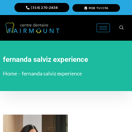
(514) 270-2838
PIDE TU CITA
fernanda salviz experience
Home
-
fernanda salviz experience