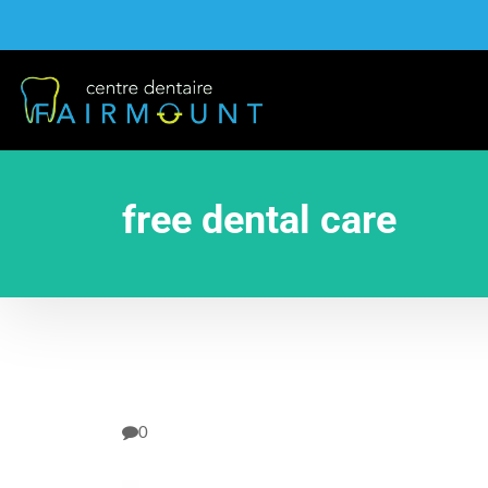
free dental care
0