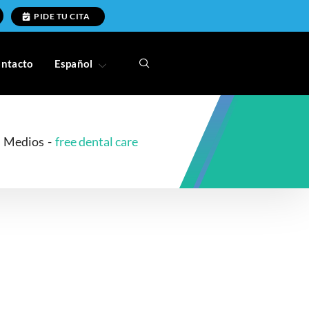
PIDE TU CITA
ntacto
Español
Medios
-
free dental care