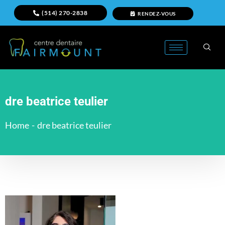
(514) 270-2838
RENDEZ-VOUS
dre beatrice teulier
Home
-
dre beatrice teulier