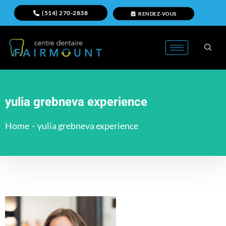
(514) 270-2838
RENDEZ-VOUS
yulia grebneva experience
Home
-
yulia grebneva experience