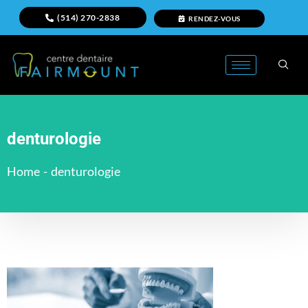
(514) 270-2838
RENDEZ-VOUS
denturologie
Home
-
denturologie