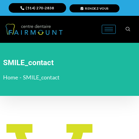
(514) 270-2838
RENDEZ-VOUS
SMILE_contact
Home
-
SMILE_contact