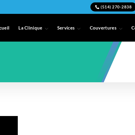
(514) 270-2838
cueil
La Clinique
Services
Couvertures
C