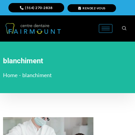
(514) 270-2838
RENDEZ-VOUS
blanchiment
Home
-
blanchiment