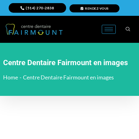
(514) 270-2838
RENDEZ-VOUS
Centre Dentaire Fairmount en images
Home
-
Centre Dentaire Fairmount en images