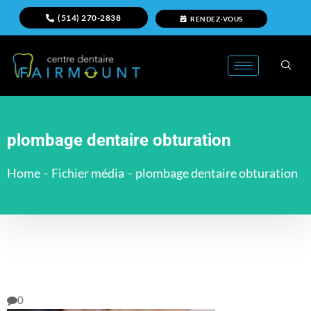
(514) 270-2838
RENDEZ-VOUS
plombage dentaire obturation
Home
-
Fichier média
-
plombage dentaire obturation
0